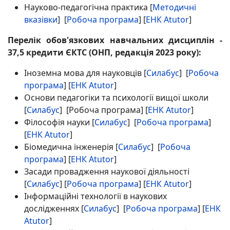
Науково-педагогічна практика [
Методичні
вказівки
] [
Робоча програма
] [
ЕНК Atutor
]
Перелік обов'язкових навчальних дисциплін -
37,5 кредити ЄКТС (ОНП, редакція 2023 року):
Іноземна мова для науковців [
Силабус
] [
Робоча
програма
] [
ЕНК Atutor
]
Основи педагогіки та психології вищої школи
[
Силабус
] [Робоча програма] [
ЕНК Atutor
]
Філософія науки [
Силабус
] [
Робоча програма
]
[
ЕНК Atutor
]
Біомедична інженерія [
Силабус
] [
Робоча
програма
] [
ЕНК Atutor
]
Засади провадження наукової діяльності
[
Силабус
] [
Робоча програма
] [
ЕНК Atutor
]
Інформаційні технології в наукових
дослідженнях [
Силабус
] [
Робоча програма
] [
ЕНК
Atutor
]