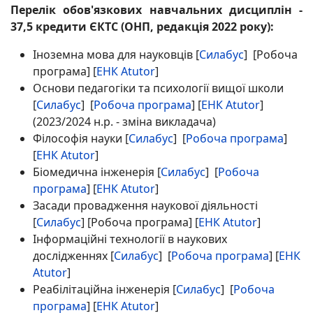
Перелік обов'язкових навчальних дисциплін -
37,5 кредити ЄКТС (ОНП, редакція 2022 року):
Іноземна мова для науковців [
Силабус
] [Робоча
програма] [
ЕНК Atutor
]
Основи педагогіки та психології вищої школи
[
Силабус
] [
Робоча програма
] [
ЕНК Atutor
]
(2023/2024 н.р. - зміна викладача)
Філософія науки [
Силабус
] [
Робоча програма
]
[
ЕНК Atutor
]
Біомедична інженерія [
Силабус
] [
Робоча
програма
] [
ЕНК Atutor
]
Засади провадження наукової діяльності
[
Силабус
] [Робоча програма] [
ЕНК Atutor
]
Інформаційні технології в наукових
дослідженнях [
Силабус
] [
Робоча програма
] [
ЕНК
Atutor
]
Реабілітаційна інженерія [
Силабус
] [
Робоча
програма
] [
ЕНК Atutor
]