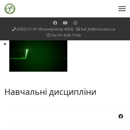
(0352) 51-97-00 (комутатор 4053)
kaf_bt@tntu.edu.ua
Пн-Пт: 8:00-17:00
Навчальні дисципліни