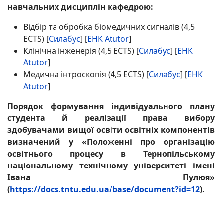
навчальних дисциплін кафедрою:
Відбір та обробка біомедичних сигналів (4,5
ECTS) [
Силабус
] [
ЕНК Atutor
]
Клінічна інженерія (4,5 ECTS) [
Силабус
] [
ЕНК
Atutor
]
Медична інтроскопія (4,5 ECTS) [
Силабус
] [
ЕНК
Atutor
]
Порядок формування індивідуального плану
студента й реалізації права вибору
здобувачами вищої освіти освітніх компонентів
визначений у «Положенні про організацію
освітнього процесу в Тернопільському
національному технічному університеті імені
Івана Пулюя»
(
https://docs.tntu.edu.ua/base/document?id=12
).