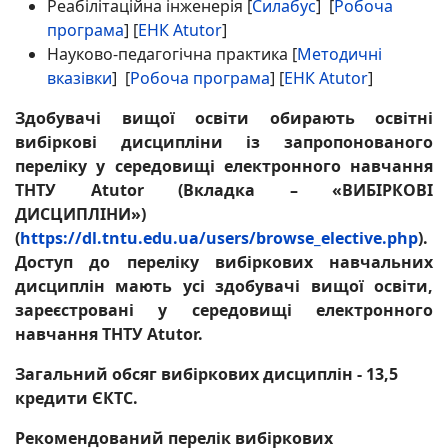
Реабілітаційна інженерія [
Силабус
] [
Робоча
програма
] [
ЕНК Atutor
]
Науково-педагогічна практика [
Методичні
вказівки
] [
Робоча програма
] [
ЕНК Atutor
]
Здобувачі вищої освіти обирають освітні
вибіркові дисципліни із запропонованого
переліку у середовищі електронного навчання
ТНТУ Atutor (Вкладка – «ВИБІРКОВІ
ДИСЦИПЛІНИ»)
(
https://dl.tntu.edu.ua/users/browse_elective.php
).
Доступ до переліку вибіркових навчальних
дисциплін мають усі здобувачі вищої освіти,
зареєстровані у середовищі електронного
навчання ТНТУ Atutor.
Загальний обсяг вибіркових дисциплін - 13,5
кредити ЄКТС.
Рекомендований перелік вибіркових