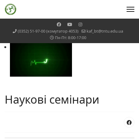
(0352) 51-97-00 (комутатор 4053)
kaf_bt@tntu.edu.ua
Пн-Пт: 8:00-17:00
Наукові семінари