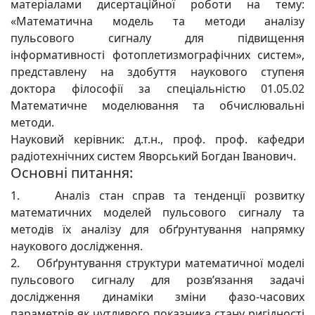
матеріалами дисертаційної роботи на тему:
«Математична модель та методи аналізу
пульсового сигналу для підвищення
інформативності фотоплетизмографічних систем»,
представлену на здобуття наукового ступеня
доктора філософії за спеціальністю 01.05.02
Математичне моделювання та обчислювальні
методи.
Науковий керівник: д.т.н., проф. проф. кафедри
радіотехнічних систем Яворський Богдан Іванович.
Основні питання:
1. Аналіз стан справ та тенденції розвитку
математичних моделей пульсового сигналу та
методів їх аналізу для обґрунтування напрямку
наукового дослідження.
2. Обґрунтування структури математичної моделі
пульсового сигналу для розв’язання задачі
дослідження динаміки зміни фазо-часових
параметрів як чутливого показника стану ригідності