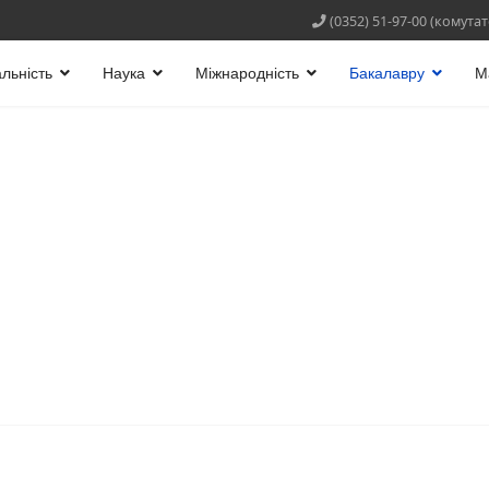
(0352) 51-97-00 (комута
льність
Наука
Міжнародність
Бакалавру
М