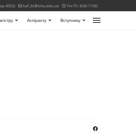
тор 4053)
kaf_bt@tntu.edu.ua
Пн-Пт: 8:00-17:00
агістру
Аспіранту
Вступнику