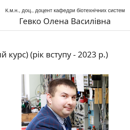
К.м.н., доц., доцент кафедри біотехнічних систем
Гевко Олена Василівна
 курс) (рік вступу - 2023 р.)