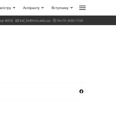
агістру
Аспіранту
Вступнику
тор 4053)
kaf_bt@tntu.edu.ua
Пн-Пт: 8:00-17:00