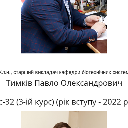
К.т.н., старший викладач кафедри біотехнічних систе
Тимків Павло Олександрович
32 (3-ій курс) (рік вступу - 2022 р