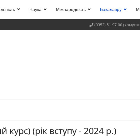
льність
Наука
Міжнародність
Бакалавру
М
(0352) 51-97-00 (комута
 курс) (рік вступу - 2024 р.)