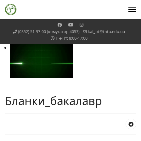
(0352) 51-97-00 (комутатор 4053)
kaf_bt@tntu.edu.ua
Пн-Пт: 8:00-17:00
Бланки_бакалавр